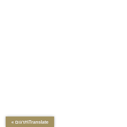
Translate\תרגום »