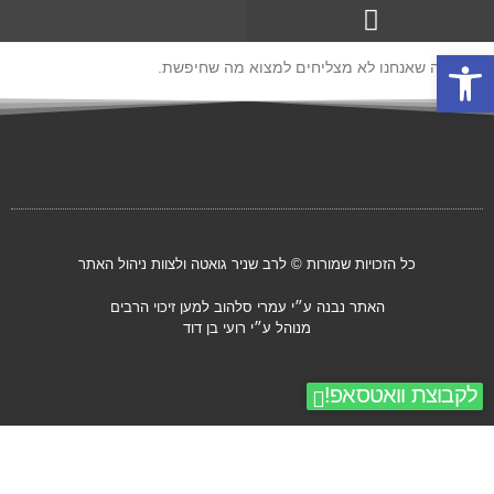
שיעורים מוקלטים – זיכוי הרבים!
פתח סרגל נגישות
זה נראה שאנחנו לא מצליחים למצוא מה שחיפשת.
כל הזכויות שמורות © לרב שניר גואטה ולצוות ניהול האתר
האתר נבנה ע״י עמרי סלהוב למען זיכוי הרבים
מנוהל ע״י רועי בן דוד
לקבוצת וואטסאפ!